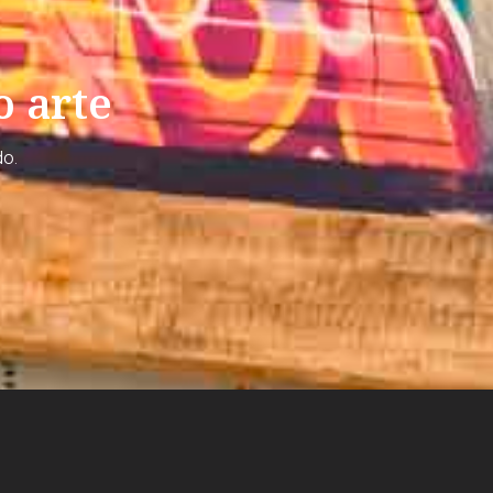
o arte
do.